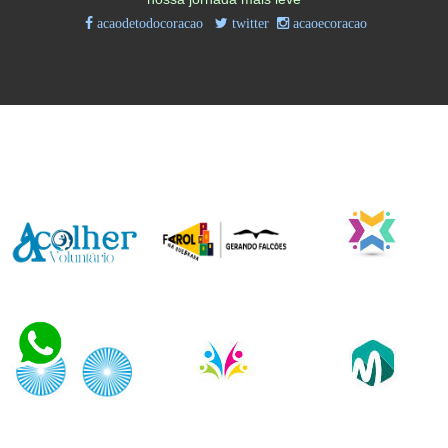
acaodetodocoracao
twitter
acaoecoracao
Parceiros